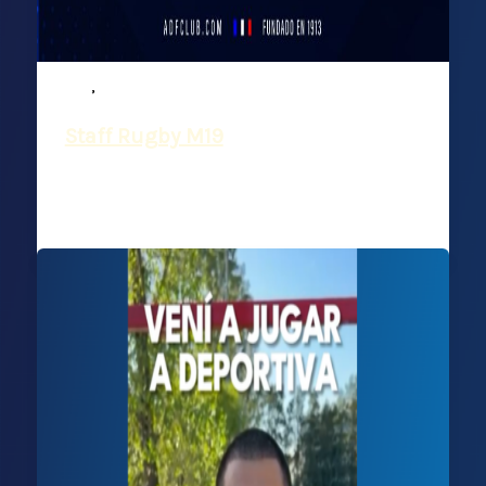
,
M19
Rugby
Staff Rugby M19
Deportiva Francesa
/
27 febrero, 2026