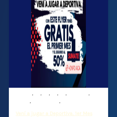
,
,
,
,
,
,
Infantiles
M15
M16
M17
M19
Mixed ability
,
,
Noticias
Plantel Superior
Rugby
Vení a jugar a Deportiva. 1er Mes