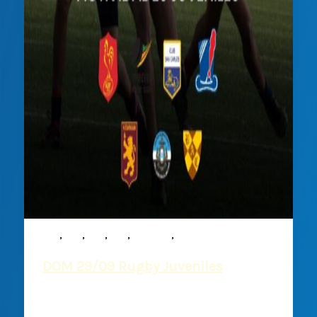
,
,
,
,
,
M15
M16
M17
M19
Noticias
Rugby
DOM 29/09 Rugby Juveniles
Deportiva Francesa
/
26 septiembre, 2024