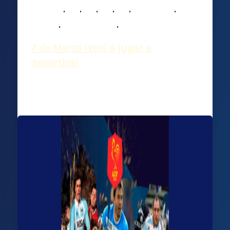
,
,
,
,
,
,
Infantiles
M15
M16
M17
M19
Mixed ability
,
,
Noticias
Plantel Superior
Rugby
7 de Marzo ¡Vení a jugar a
deportiva!
Deportiva Francesa
/
20 febrero, 2026