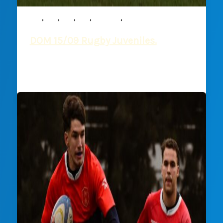
,
,
,
,
,
M15
M16
M17
M19
Noticias
Rugby
DOM 15/09 Rugby Juveniles.
Deportiva Francesa
/
13 septiembre, 2024