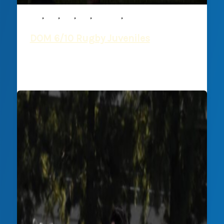
,
,
,
,
,
M15
M16
M17
M19
Noticias
Rugby
DOM 6/10 Rugby Juveniles
Deportiva Francesa
/
3 octubre, 2024