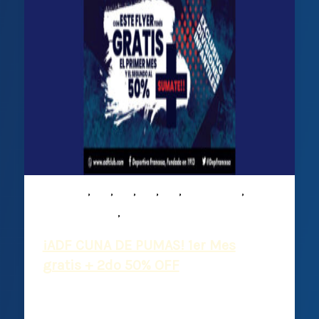
,
,
,
,
,
,
Infantiles
M15
M16
M17
M19
Mixed ability
,
Plantel Superior
Rugby
¡ADF CUNA DE PUMAS! 1er Mes
gratis + 2do 50% OFF
Deportiva Francesa
/
28 febrero, 2025