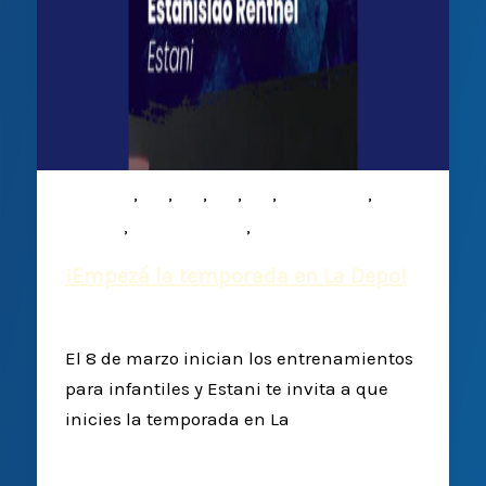
,
,
,
,
,
,
Infantiles
M15
M16
M17
M19
Mixed ability
,
,
Noticias
Plantel Superior
Rugby
¡Empezá la temporada en La Depo!
Deportiva Francesa
/
28 febrero, 2025
El 8 de marzo inician los entrenamientos
para infantiles y Estani te invita a que
inicies la temporada en La