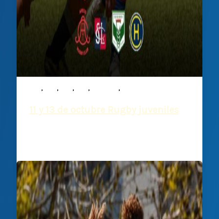
,
,
,
,
,
M15
M16
M17
M19
Noticias
Rugby
11 y 13 de octubre Rugby juveniles
Deportiva Francesa
/
10 octubre, 2024