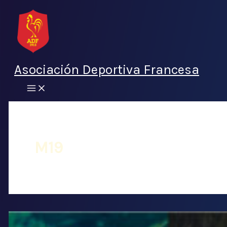
Ir
al
contenido
Asociación Deportiva Francesa
M19