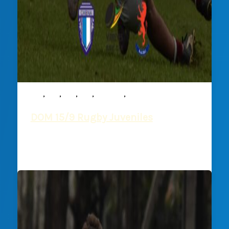
,
,
,
,
,
M15
M16
M17
M19
Noticias
Rugby
DOM 15/9 Rugby Juveniles
Deportiva Francesa
/
20 septiembre, 2024