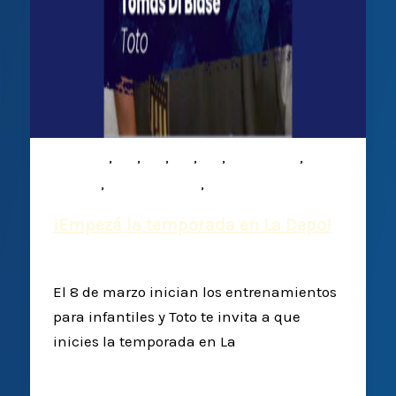
,
,
,
,
,
,
Infantiles
M15
M16
M17
M19
Mixed ability
,
,
Noticias
Plantel Superior
Rugby
¡Empezá la temporada en La Depo!
Deportiva Francesa
/
28 febrero, 2025
El 8 de marzo inician los entrenamientos
para infantiles y Toto te invita a que
inicies la temporada en La