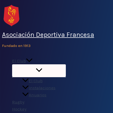
Ir
al
contenido
Asociación Deportiva Francesa
Fundado en 1913
El Club
El Club
Instalaciones
Anuarios
Rugby
Hockey