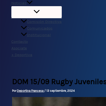
Noticias
Comisión Directiva
Comunicados
Institucional
Contacto
Asociate
+ Deportiva
DOM 15/09 Rugby Juveniles
Por
Deportiva Francesa
/
13 septiembre, 2024