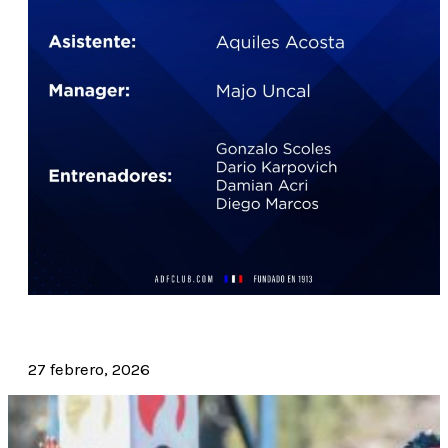
Staff Rugby M10
27 febrero, 2026