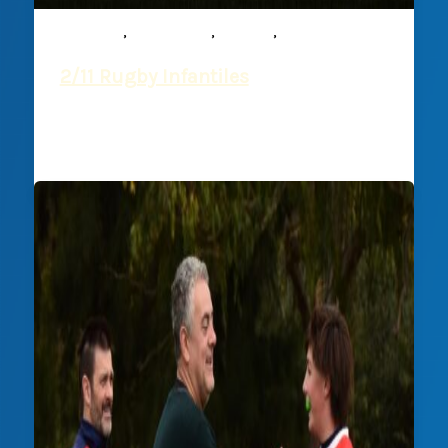
,
,
,
Infantiles
Mixed ability
Noticias
Rugby
2/11 Rugby Infantiles
Deportiva Francesa
/
1 noviembre, 2024