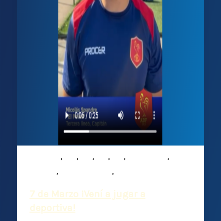
,
,
,
,
,
,
Infantiles
M15
M16
M17
M19
Mixed ability
,
,
Noticias
Plantel Superior
Rugby
7 de Marzo ¡Vení a jugar a
deportiva!