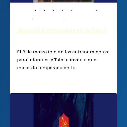
,
,
,
,
,
,
Infantiles
M15
M16
M17
M19
Mixed ability
,
,
Noticias
Plantel Superior
Rugby
¡Empezá la temporada en La Depo!
Deportiva Francesa
/
28 febrero, 2025
El 8 de marzo inician los entrenamientos
para infantiles y Toto te invita a que
inicies la temporada en La