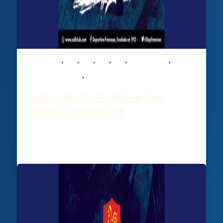
,
,
,
,
,
,
Infantiles
M15
M16
M17
M19
Mixed ability
,
Plantel Superior
Rugby
¡ADF CUNA DE PUMAS! 1er Mes
gratis + 2do 50% OFF
Deportiva Francesa
/
28 febrero, 2025