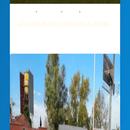
,
,
,
Infantiles
Mixed ability
Noticias
Rugby
SÁB 14/9 Rugby Infantiles & Mixed.
Deportiva Francesa
/
13 septiembre, 2024