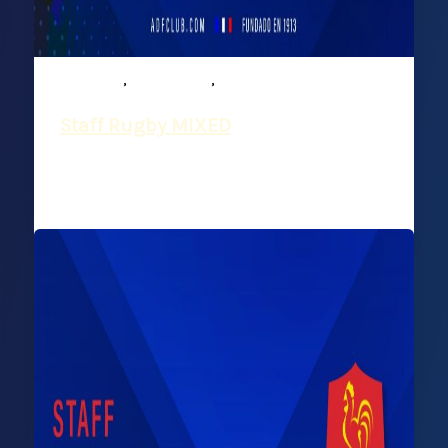
,
,
Infantiles
Mixed ability
Rugby
Staff Rugby MIXED
Deportiva Francesa
/
27 febrero, 2026