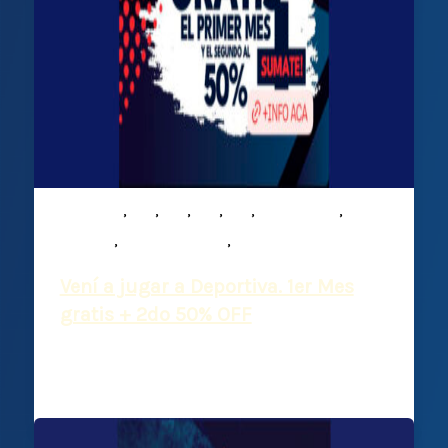
,
,
,
,
,
,
Infantiles
M15
M16
M17
M19
Mixed ability
,
,
Noticias
Plantel Superior
Rugby
Vení a jugar a Deportiva. 1er Mes
gratis + 2do 50% OFF
Deportiva Francesa
/
20 febrero, 2026