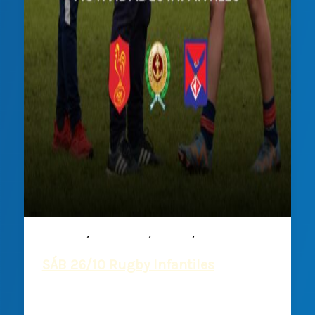
,
,
,
Infantiles
Mixed ability
Noticias
Rugby
SÁB 26/10 Rugby Infantiles
Deportiva Francesa
/
25 octubre, 2024