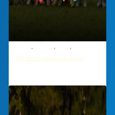
,
,
,
Infantiles
Mixed ability
Noticias
Rugby
SÁB 12/10 Infantiles & mixed
Deportiva Francesa
/
10 octubre, 2024