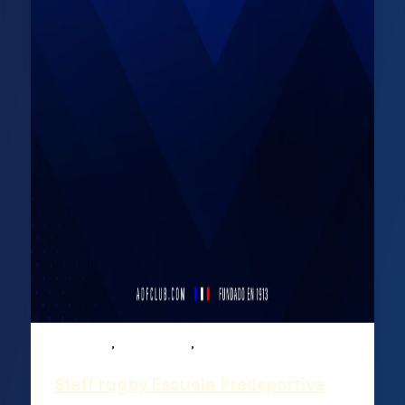
,
,
Infantiles
Mixed ability
Rugby
Staff rugby Escuela Predeportiva