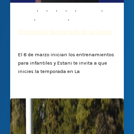
,
,
,
,
,
,
Infantiles
M15
M16
M17
M19
Mixed ability
,
,
Noticias
Plantel Superior
Rugby
¡Empezá la temporada en La Depo!
Deportiva Francesa
/
28 febrero, 2025
El 8 de marzo inician los entrenamientos
para infantiles y Estani te invita a que
inicies la temporada en La