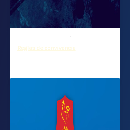
,
,
Comunicados
Institucional
Noticias
Reglas de convivencia
Deportiva Francesa
/
8 marzo, 2024