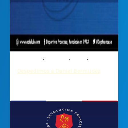
,
,
,
Comunicados
Institucional
Noticias
Rugby
Despedimos a Daniel Bermudez
Deportiva Francesa
/
1 octubre, 2021