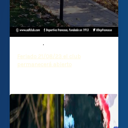
,
Comunicados
Noticias
Feriado 21/08/23 el club
permanecerá abierto
Deportiva Francesa
/
18 agosto, 2023