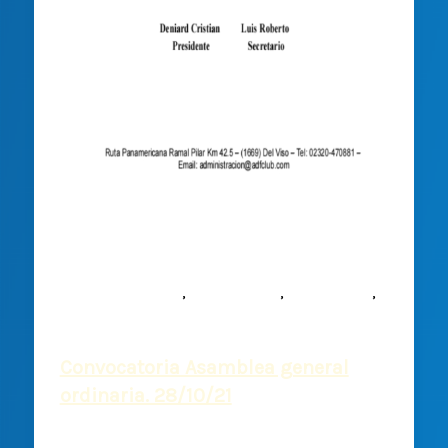
,
,
,
Comisión Directiva
Comunicados
Institucional
Noticias
Convocatoria Asamblea general
ordinaria. 28/10/21
Deportiva Francesa
/
4 octubre, 2021