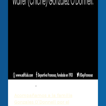
,
Comunicados
Noticias
Acompañamos a la familia
Gonzales O´Donnell por el