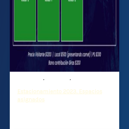
,
,
Comunicados
Institucional
Noticias
Estacionamiento 2023. Espacios
asignados
Deportiva Francesa
/
1 septiembre, 2023