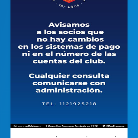
,
,
,
Comisión Directiva
Comunicados
Institucional