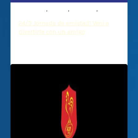
,
,
,
Comunicados
Infantiles
Institucional
Noticias
24/3 Jornada de amistad! Veni a
divertirte con un amigo
Deportiva Francesa
/
20 marzo, 2023