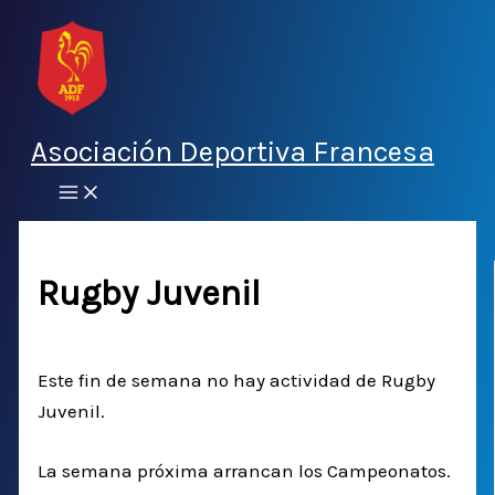
Ir
al
contenido
Asociación Deportiva Francesa
Rugby Juvenil
Por
Rosario Yrbas
/
23 marzo, 2016
Este fin de semana no hay actividad de Rugby
Juvenil.
La semana próxima arrancan los Campeonatos.