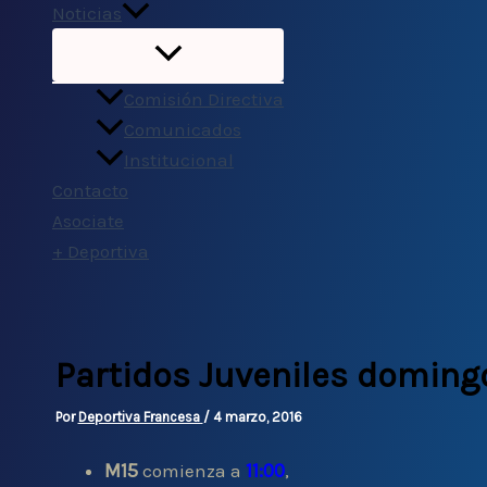
Noticias
Comisión Directiva
Comunicados
Institucional
Contacto
Asociate
+ Deportiva
Partidos Juveniles doming
Por
Deportiva Francesa
/
4 marzo, 2016
M15
11:00
comienza a
,