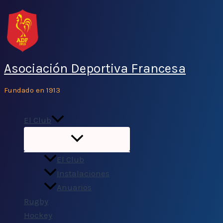
Ir
al
contenido
Asociación Deportiva Francesa
Fundado en 1913
El Club
El Club
Instalaciones
Anuarios
Rugby
Hockey