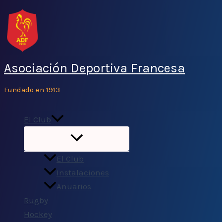
Ir
al
contenido
Asociación Deportiva Francesa
Fundado en 1913
El Club
El Club
Instalaciones
Anuarios
Rugby
Hockey