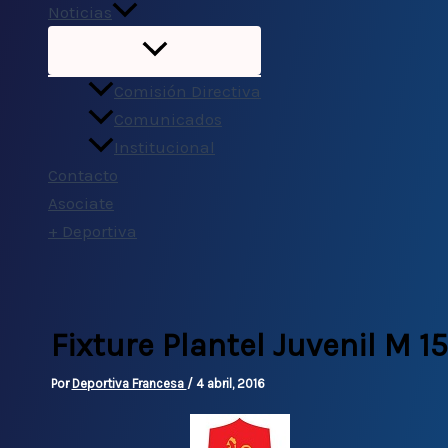
Noticias
Comisión Directiva
Comunicados
Institucional
Contacto
Asociate
+ Deportiva
Fixture Plantel Juvenil M 15
Por
Deportiva Francesa
/
4 abril, 2016