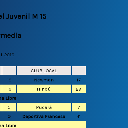
el Juvenil M 15
ermedia
11-2016
CLUB LOCAL
19
Newman
17
19
Hindú
29
a Libre
5
Pucará
7
5
Deportiva Francesa
41
a Libre