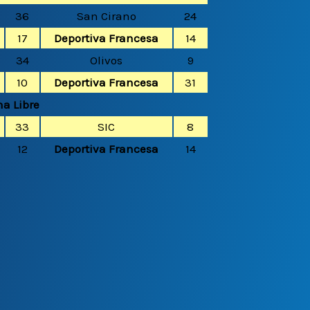
36
San Cirano
24
17
Deportiva Francesa
14
34
Olivos
9
10
Deportiva Francesa
31
a Libre
33
SIC
8
12
Deportiva Francesa
14