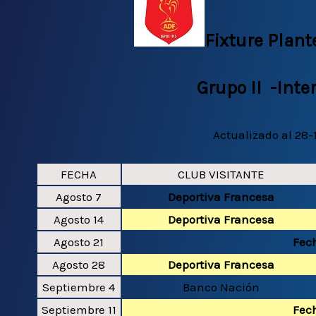
Fixture Plant
Grupo II -Int
Actualizado al 28-
FECHA
CLUB VISITANTE
Agosto 7
Deportiva Francesa
Agosto 14
Deportiva Francesa
Agosto 21
Fech
Agosto 28
Deportiva Francesa
Septiembre 4
Banco Nación
Septiembre 11
Fech