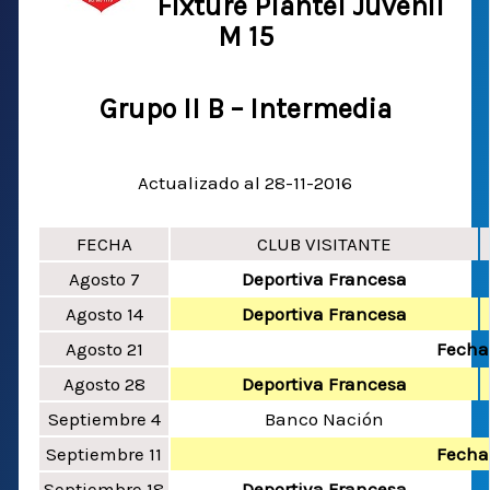
Fixture Plantel Juvenil
M 15
Grupo II B – Intermedia
Actualizado al 28-11-2016
FECHA
CLUB VISITANTE
Agosto 7
Deportiva Francesa
Agosto 14
Deportiva Francesa
Agosto 21
Fecha 
Agosto 28
Deportiva Francesa
Septiembre 4
Banco Nación
Septiembre 11
Fecha 
Septiembre 18
Deportiva Francesa