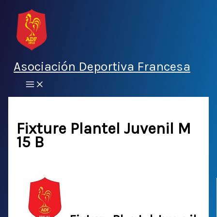
Ir
al
contenido
Asociación Deportiva Francesa
Fixture Plantel Juvenil M
15 B
Por
Deportiva Francesa
/
5 abril, 2016