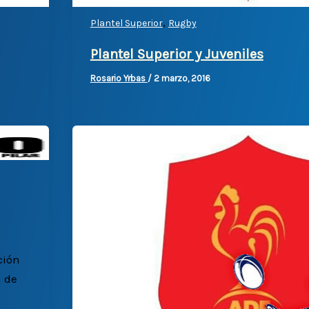
,
Plantel Superior
Rugby
Plantel Superior y Juveniles
Rosario Yrbas
/
2 marzo, 2016
ción
n de