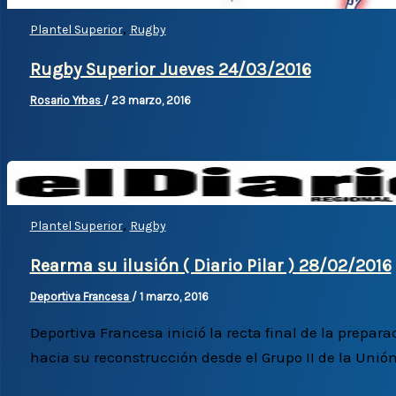
,
Plantel Superior
Rugby
Rugby Superior Jueves 24/03/2016
Rosario Yrbas
/
23 marzo, 2016
,
Plantel Superior
Rugby
Rearma su ilusión ( Diario Pilar ) 28/02/2016
Deportiva Francesa
/
1 marzo, 2016
Deportiva Francesa inició la recta final de la prepara
hacia su reconstrucción desde el Grupo II de la Unió