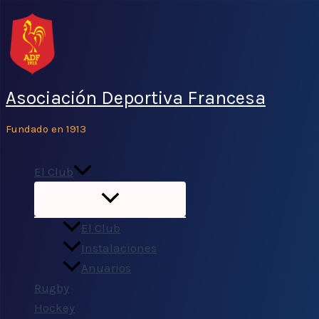
Ir
al
contenido
Asociación Deportiva Francesa
Fundado en 1913
El Club
El Club
Instalaciones
Anuarios
Rugby
Hockey