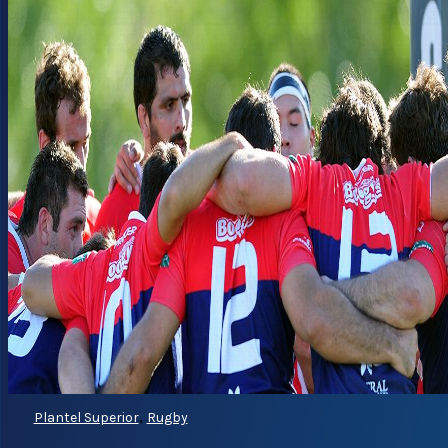
,
Plantel Superior
Rugby